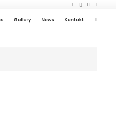
ns
Gallery
News
Kontakt
Kontakt
office@agramessepark.de