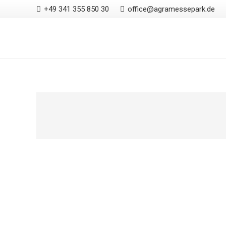
+49 341 355 850 30
office@agramessepark.de
agra Messepark
Der
agra Messepark Leipzig
ist das alternative
Veranstaltungs-Gelände im grünen Süden von