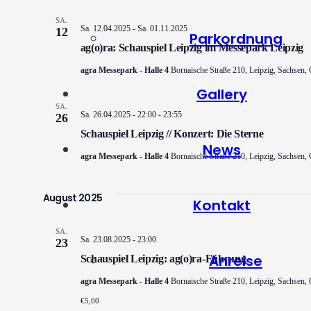
SA.
Sa. 12.04.2025
-
Sa. 01.11.2025
12
Parkordnung
ag(o)ra: Schauspiel Leipzig im Messepark Leipzig
agra Messepark - Halle 4
Bornaische Straße 210, Leipzig, Sachsen,
Gallery
SA.
Sa. 26.04.2025 - 22:00
-
23:55
26
Schauspiel Leipzig // Konzert: Die Sterne
News
agra Messepark - Halle 4
Bornaische Straße 210, Leipzig, Sachsen,
August 2025
Kontakt
SA.
Sa. 23.08.2025 - 23:00
23
Anreise
Schauspiel Leipzig: ag(o)ra-Führung
agra Messepark - Halle 4
Bornaische Straße 210, Leipzig, Sachsen,
€5,00