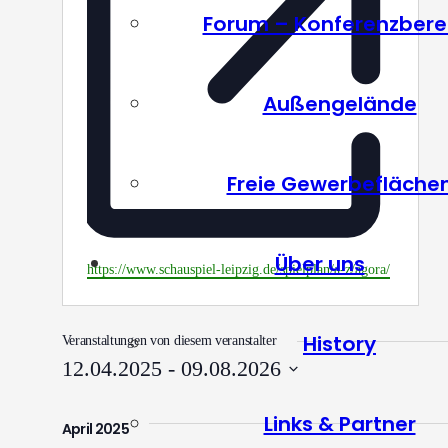
Forum – Konferenzbere
Außengelände
Freie Gewerbefläche
Über uns
Webseite
https://www.schauspiel-leipzig.de/spielplan/a-z/agora/
History
Veranstaltungen von diesem veranstalter
12.04.2025
 - 
09.08.2026
Datum
wählen.
Links & Partner
April 2025