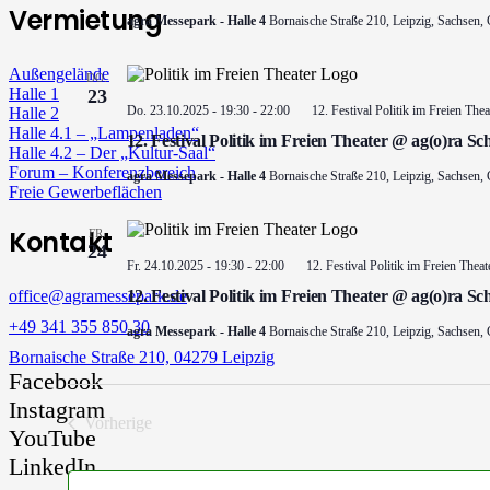
Vermietung
agra Messepark - Halle 4
Bornaische Straße 210, Leipzig, Sachsen,
Außengelände
DO.
Halle 1
23
Do. 23.10.2025 - 19:30
-
22:00
12. Festival Politik im Freien The
Halle 2
Halle 4.1 – „Lampenladen“
12. Festival Politik im Freien Theater @ ag(o)ra Sc
Halle 4.2 – Der „Kultur-Saal“
Forum – Konferenzbereich
agra Messepark - Halle 4
Bornaische Straße 210, Leipzig, Sachsen,
Freie Gewerbeflächen
Kontakt
FR.
24
Fr. 24.10.2025 - 19:30
-
22:00
12. Festival Politik im Freien Thea
office@agramessepark.de
12. Festival Politik im Freien Theater @ ag(o)ra Sc
+49 341 355 850 30
agra Messepark - Halle 4
Bornaische Straße 210, Leipzig, Sachsen,
Bornaische Straße 210, 04279 Leipzig
Facebook
Instagram
Vorherige
YouTube
Veranstaltungen
LinkedIn