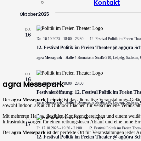
Kontakt
Oktober 2025
DO.
16
Do. 16.10.2025 - 18:00
-
23:30
12. Festival Politik im Freien The
12. Festival Politik im Freien Theater @ ag(o)ra Sc
agra Messepark - Halle 4
Bornaische Straße 210, Leipzig, Sachsen,
DO.
16
agra Messepark
Do. 16.10.2025 - 19:00
-
23:00
Festivaleröffnung: 12. Festival Politik im Freien Th
Der
agra Messepark Leipzig
ist das alternative Veranstaltungs-Ge
agra Messepark - Halle 4
Bornaische Straße 210, Leipzig, Sachsen,
sowohl Indoor- als auch Outdoor-Flächen für verschiedene Veranstalt
Mit mehreren Hallen, flexiblen Konferenzbereichen und einem weitl
FR.
Infrastruktur sorgen für einen reibungslosen Ablauf und eine hohe Err
17
Fr. 17.10.2025 - 19:30
-
21:00
12. Festival Politik im Freien Thea
Der
agra Messepark
ist der perfekte Ort für Veranstaltungen jeder 
12. Festival Politik im Freien Theater @ ag(o)ra Sc