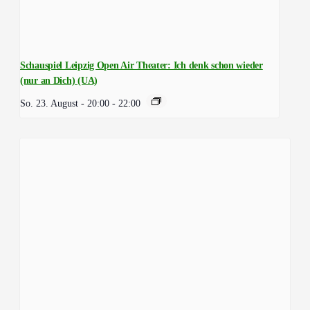
Schauspiel Leipzig Open Air Theater: Ich denk schon wieder
(nur an Dich) (UA)
So. 23. August - 20:00
-
22:00