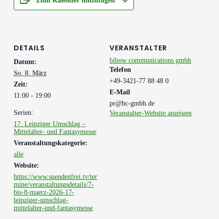
Zum Kalender hinzufügen
DETAILS
VERANSTALTER
bibow communications gmbh
Datum:
Telefon
So. 8. März
+49-3421-77 88 48 0
Zeit:
E-Mail
11:00 - 19:00
pr@bc-gmbh.de
Serien:
Veranstalter-Website anzeigen
17. Leipziger Umschlag –
Mittelalter- und Fantasymesse
Veranstaltungskategorie:
alle
Website:
https://www.suendenfrei.tv/ter
mine/veranstaltungsdetails/7-
bis-8-maerz-2026-17-
leipziger-umschlag-
mittelalter-und-fantasymesse